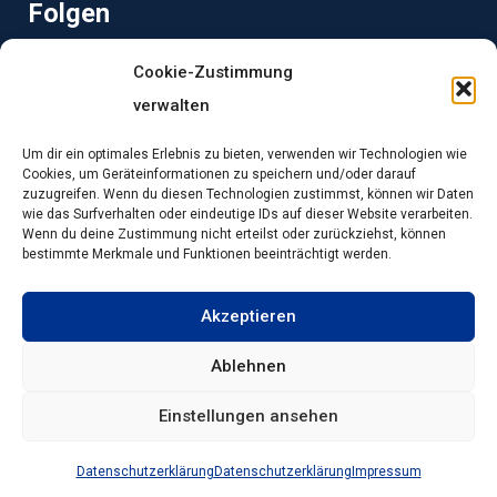
Folgen
Cookie-Zustimmung
Folgen Sie dem Lions Club Mainburg-Hallertau auf
verwalten
Instagram und Facebook:
Um dir ein optimales Erlebnis zu bieten, verwenden wir Technologien wie
Cookies, um Geräteinformationen zu speichern und/oder darauf
Instagram
Facebook
zuzugreifen. Wenn du diesen Technologien zustimmst, können wir Daten
wie das Surfverhalten oder eindeutige IDs auf dieser Website verarbeiten.
Wenn du deine Zustimmung nicht erteilst oder zurückziehst, können
bestimmte Merkmale und Funktionen beeinträchtigt werden.
Lions Club Mainburg-Hallertau © Copyright
2026
Akzeptieren
Datenschutz
Ablehnen
Impressum
Einstellungen ansehen
Kontakt
Datenschutzerklärung
Datenschutzerklärung
Impressum