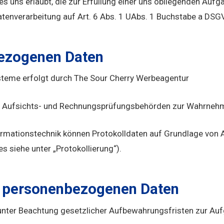
ns erlaubt, die zur Erfüllung einer uns obliegenden Aufgab
 Datenverarbeitung auf Art. 6 Abs. 1 UAbs. 1 Buchstabe a DSG
ezogenen Daten
steme erfolgt durch The Sour Cherry Werbeagentur
 Aufsichts- und Rechnungsprüfungsbehörden zur Wahrnehmun
formationstechnik können Protokolldaten auf Grundlage von A
s siehe unter „Protokollierung“).
r personenbezogenen Daten
unter Beachtung gesetzlicher Aufbewahrungsfristen zur Aufg